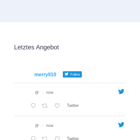
Letztes Angebot
merryll10
Follow
@
·
now
Twitter
@
·
now
Twitter