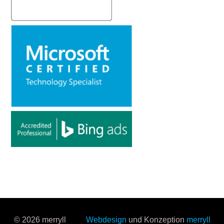
© 2026 merryll
Webdesign
und Konzeption
merryll