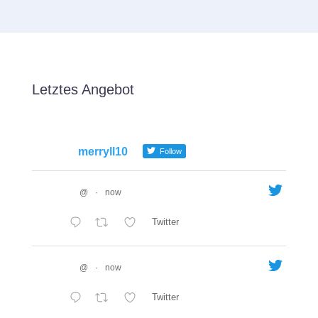
Letztes Angebot
merryll10
Follow
@
·
now
Twitter
@
·
now
Twitter