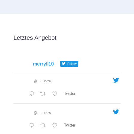
Letztes Angebot
merryll10
Follow
@
·
now
Twitter
@
·
now
Twitter