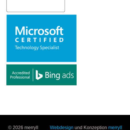
© 2026 merryll
Webdesign
und Konzeption
merryll