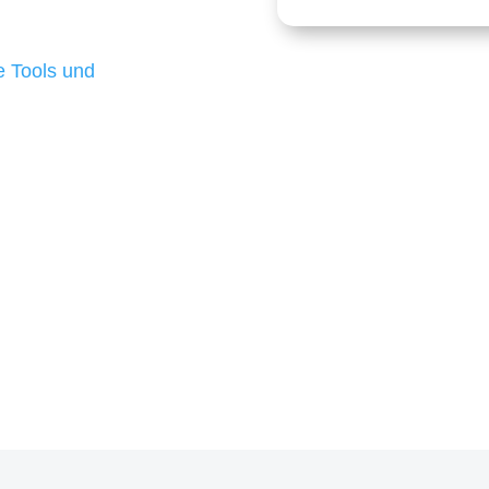
 die für ihr
d besten Ergebnisse
 Tools und
, um unsere Kunden in
m Projekt?