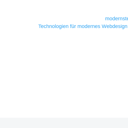
daher Tools und Technologien benötigen,
Unternehmen die kostengünstigsten un
liefern. Daher verwenden wir
modernste
Technologien für modernes Webdesign
allen Webprojekten zufriedenzustellen.
Sie haben Fragen zu Ihre
07121 / 9294977
info@merryll.de