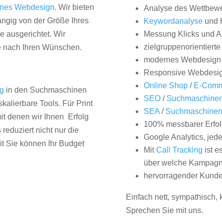
nes Webdesign
. Wir bieten
Analyse des Wettbew
hängig von der Größe Ihres
Keywordanalyse
und 
 ausgerichtet. Wir
Messung Klicks und A
zielgruppenorientiert
e nach Ihren Wünschen.
modernes Webdesign
Responsive Webdesi
Online Shop
/
E-Comm
ng
in den Suchmaschinen
SEO
/
Suchmaschinen
kalierbare Tools. Für Print
SEA
/
Suchmaschine
it denen wir Ihnen Erfolg
100% messbarer Erfol
duziert nicht nur die
Google Analytics, jed
it Sie können Ihr Budget
Mit
Call Tracking
ist e
über welche Kampagne
hervorragender Kunde
Einfach nett, sympathisch,
Sprechen Sie mit uns.