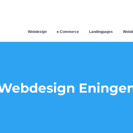
Webdesign
e-Commerce
Landingpages
Webde
Webdesign Eninge