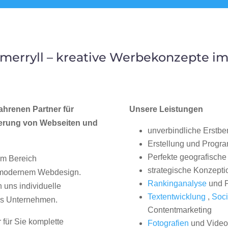
merryll – kreative Werbekonzepte i
ahrenen Partner für
Unsere Leistungen
erung von Webseiten und
unverbindliche Erstbe
Erstellung und Progr
Perfekte geografische 
im Bereich
strategische Konzepti
, modernem Webdesign.
Rankinganalyse
und P
uns individuelle
Textentwicklung
,
Soci
hes Unternehmen.
Contentmarketing
 für Sie komplette
Fotografien
und Videos