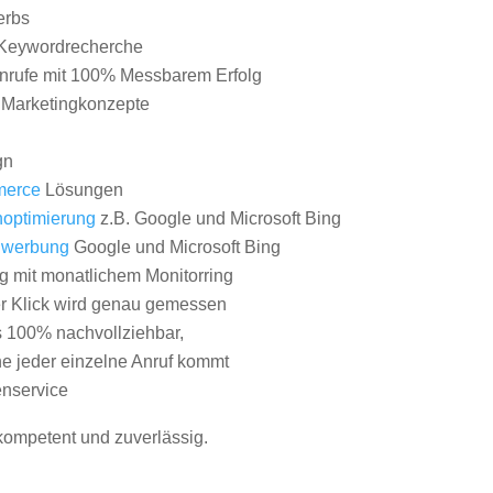
erbs
Keywordrecherche
nrufe mit 100% Messbarem Erfolg
e Marketingkonzepte
gn
erce
Lösungen
optimierung
z.B. Google und Microsoft Bing
nwerbung
Google und Microsoft Bing
g mit monatlichem Monitorring
er Klick wird genau gemessen
s 100% nachvollziehbar,
 jeder einzelne Anruf kommt
nservice
 kompetent und zuverlässig.