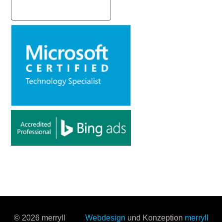
© 2026 merryll
Webdesign
und Konzeption
merryll