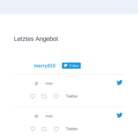
Letztes Angebot
merryll10
Follow
@
·
now
Twitter
@
·
now
Twitter