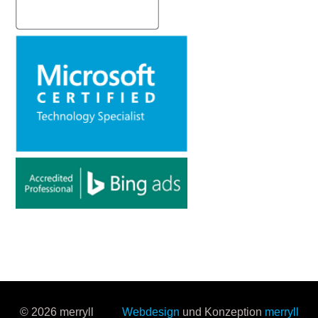
© 2026 merryll
Webdesign
und Konzeption
merryll