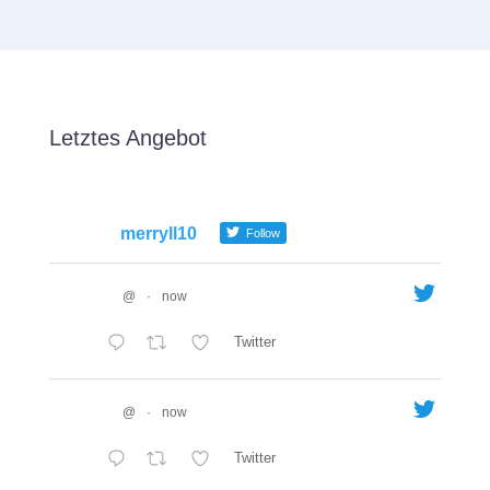
Letztes Angebot
merryll10
Follow
@
·
now
Twitter
@
·
now
Twitter