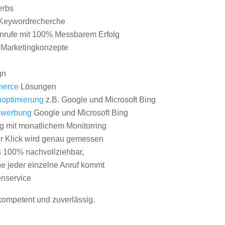
erbs
Keywordrecherche
nrufe mit 100% Messbarem Erfolg
e Marketingkonzepte
gn
erce
Lösungen
optimierung
z.B. Google und Microsoft Bing
nwerbung
Google und Microsoft Bing
g mit monatlichem Monitorring
er Klick wird genau gemessen
s 100% nachvollziehbar,
 jeder einzelne Anruf kommt
nservice
 kompetent und zuverlässig.