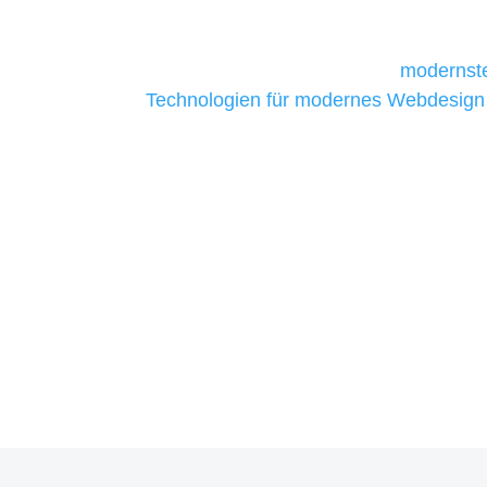
daher Tools und Technologien benötigen,
Unternehmen die kostengünstigsten un
liefern. Daher verwenden wir
modernste
Technologien für modernes Webdesign
allen Webprojekten zufriedenzustellen.
Sie haben Fragen zu Ihre
07121 / 9294977
info@merryll.de