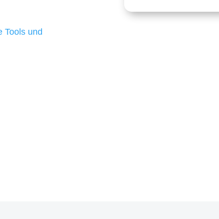
 die für ihr
d besten Ergebnisse
 Tools und
, um unsere Kunden in
m Projekt?