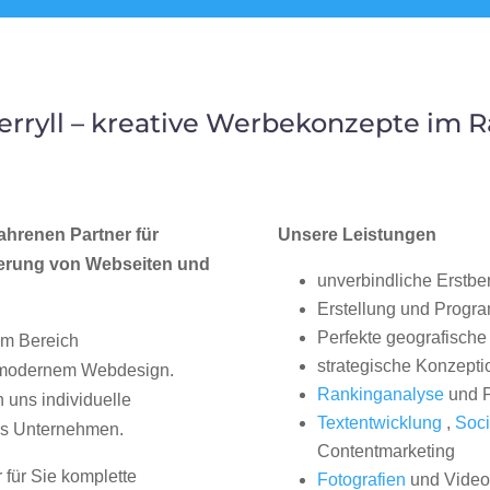
rryll – kreative Werbekonzepte im
ahrenen Partner für
Unsere Leistungen
erung von Webseiten und
unverbindliche Erstbe
Erstellung und Progr
Perfekte geografische 
im Bereich
strategische Konzepti
, modernem Webdesign.
Rankinganalyse
und P
uns individuelle
Textentwicklung
,
Soci
hes Unternehmen.
Contentmarketing
 für Sie komplette
Fotografien
und Videos