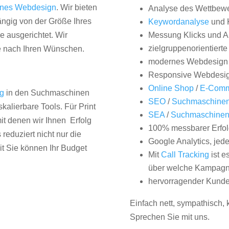
nes Webdesign
. Wir bieten
Analyse des Wettbew
hängig von der Größe Ihres
Keywordanalyse
und 
 ausgerichtet. Wir
Messung Klicks und A
zielgruppenorientiert
e nach Ihren Wünschen.
modernes Webdesign
Responsive Webdesi
Online Shop
/
E-Comm
ng
in den Suchmaschinen
SEO
/
Suchmaschinen
kalierbare Tools. Für Print
SEA
/
Suchmaschine
it denen wir Ihnen Erfolg
100% messbarer Erfol
duziert nicht nur die
Google Analytics, jed
it Sie können Ihr Budget
Mit
Call Tracking
ist e
über welche Kampagne
hervorragender Kunde
Einfach nett, sympathisch,
Sprechen Sie mit uns.