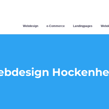
Webdesign
e-Commerce
Landingpages
Webde
bdesign Hockenh