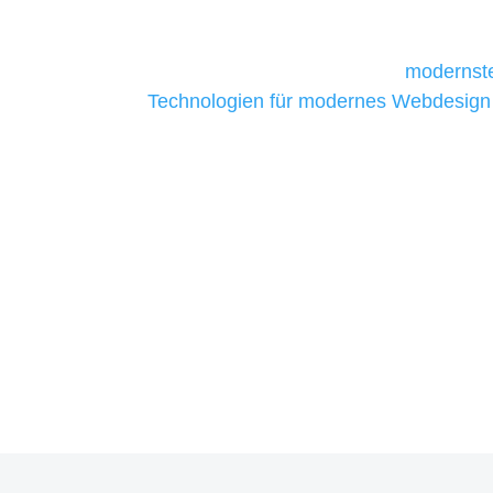
daher Tools und Technologien benötigen,
Unternehmen die kostengünstigsten un
liefern. Daher verwenden wir
modernste
Technologien für modernes Webdesign
allen Webprojekten zufriedenzustellen.
Sie haben Fragen zu Ihre
07121 / 9294977
info@merryll.de