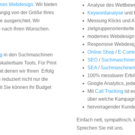
nes Webdesign
. Wir bieten
Analyse des Wettbew
hängig von der Größe Ihres
Keywordanalyse
und 
 ausgerichtet. Wir
Messung Klicks und A
zielgruppenorientiert
e nach Ihren Wünschen.
modernes Webdesign
Responsive Webdesi
Online Shop
/
E-Comm
ng
in den Suchmaschinen
SEO
/
Suchmaschinen
kalierbare Tools. Für Print
SEA
/
Suchmaschine
it denen wir Ihnen Erfolg
100% messbarer Erfol
duziert nicht nur die
Google Analytics, jed
it Sie können Ihr Budget
Mit
Call Tracking
ist e
über welche Kampagne
hervorragender Kunde
Einfach nett, sympathisch,
Sprechen Sie mit uns.