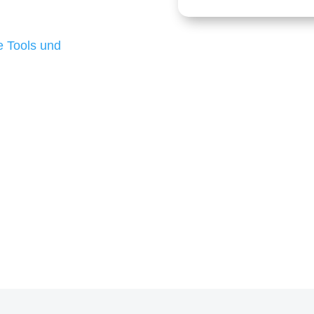
 die für ihr
d besten Ergebnisse
 Tools und
, um unsere Kunden in
m Projekt?