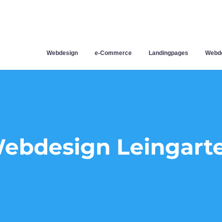
Webdesign
e-Commerce
Landingpages
Webde
ebdesign Leingart