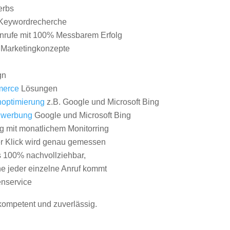
erbs
Keywordrecherche
nrufe mit 100% Messbarem Erfolg
e Marketingkonzepte
gn
erce
Lösungen
optimierung
z.B. Google und Microsoft Bing
nwerbung
Google und Microsoft Bing
g mit monatlichem Monitorring
er Klick wird genau gemessen
s 100% nachvollziehbar,
 jeder einzelne Anruf kommt
nservice
 kompetent und zuverlässig.