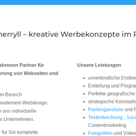
rryll – kreative Werbekonzepte im
ahrenen Partner für
Unsere Leistungen
erung von Webseiten und
unverbindliche Erstbe
Erstellung und Progr
Perfekte geografische 
im Bereich
strategische Konzepti
, modernem Webdesign.
Rankinganalyse
und P
uns individuelle
Textentwicklung
,
Soci
hes Unternehmen.
Contentmarketing
 für Sie komplette
Fotografien
und Videos