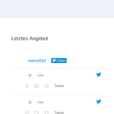
Letztes Angebot
merryll10
Follow
@
·
now
Twitter
@
·
now
Twitter