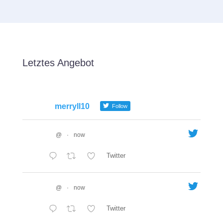
Letztes Angebot
merryll10
Follow
@
·
now
Twitter
@
·
now
Twitter