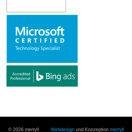
© 2026 merryll
Webdesign
und Konzeption
merryll