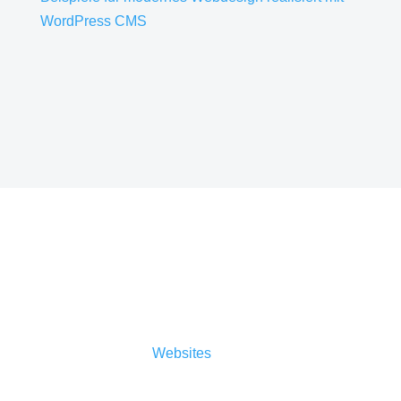
WordPress CMS
Sicherheit
Auch der Sicherheitsaspekt ist nicht zu
vernachlässigen.
Websites
müssen täglich
Angriffen im Sekundentakt standhalten. Es gilt,