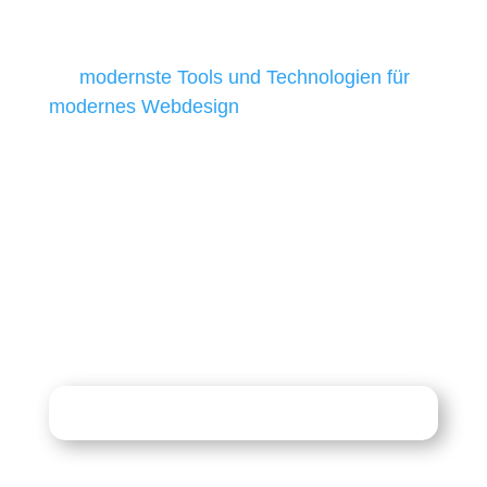
Unternehmen die kostengünstigsten und
besten Ergebnisse liefern. Daher verwenden
wir
modernste Tools und Technologien für
modernes Webdesign
, um unsere Kunden in
allen Webprojekten zufriedenzustellen.
Sie haben Fragen zu Ihrem
Projekt?
07121 / 9294977
info@merryll.de
Kostenlose Beratung