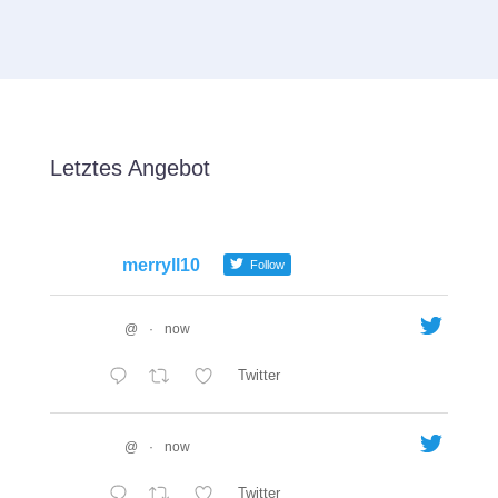
Letztes Angebot
merryll10
Follow
@
·
now
Twitter
@
·
now
Twitter