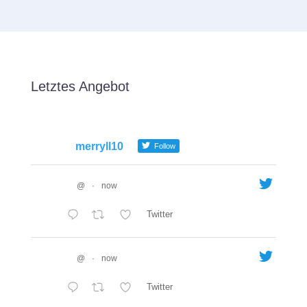
Letztes Angebot
merryll10
Follow
@
·
now
Twitter
@
·
now
Twitter