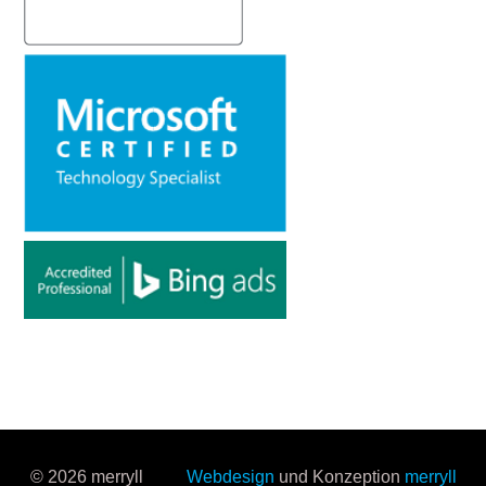
© 2026 merryll
Webdesign
und Konzeption
merryll