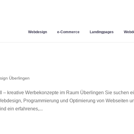
Webdesign
e-Commerce
Landingpages
Webde
ign Überlingen
l – kreative Werbekonzepte im Raum Überlingen Sie suchen e
r Webdesign, Programmierung und Optimierung von Webseiten u
d ein erfahrenes,...