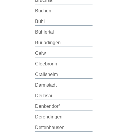
Bruchsal
Buchen
Bühl
Bühlertal
Burladingen
Calw
Cleebronn
Crailsheim
Darmstadt
Deizisau
Denkendorf
Derendingen
Dettenhausen