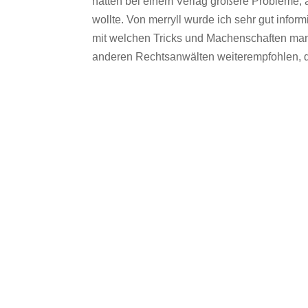
hatten bei einem Verlag größere Probleme, al
wollte. Von merryll wurde ich sehr gut informi
mit welchen Tricks und Machenschaften man
anderen Rechtsanwälten weiterempfohlen, die