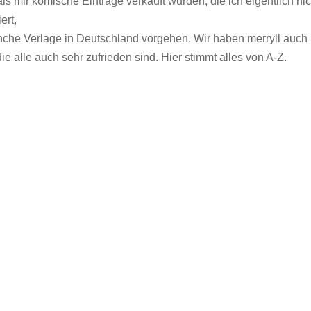
s mir komische Einträge verkauft wurden, die ich eigentlich nic
ert,
che Verlage in Deutschland vorgehen. Wir haben merryll auch
 alle auch sehr zufrieden sind. Hier stimmt alles von A-Z.