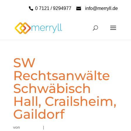
0 7121 / 9294977
info@merryll.de
SW
Rechtsanwälte
Schwäbisch
Hall, Crailsheim,
Gaildorf
von
|